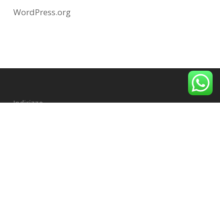
WordPress.org
Indirizzo
Piazza Sedile di Portanova, 43
84121 Salerno SA
Contatti
tel. 089 255176
mob. +39 3511917532